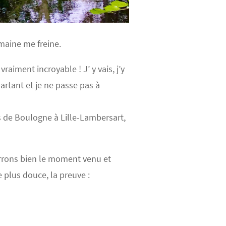
emaine me freine.
raiment incroyable ! J’ y vais, j’y
artant et je ne passe pas à
s de Boulogne à Lille-Lambersart,
verrons bien le moment venu et
e plus douce, la preuve :